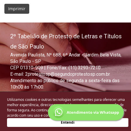
2º Tabelião de Protesto de Letras e Títulos
de São Paulo
Avenida Paulista, Nº 688, 6º Andar - Jardim Bela Vista,
São Paulo - SP
CEP 01310-909 | Fone/Fax: (11) 3293-7210
E-mail: 2protestosp@segundoprotestosp.com.br
Atendimento ao público de segunda a sexta-feira das
10h00 às 17h00.
Utilizamos cookies e outras tecnologias semelhantes para oferecer uma
Copyright © 2023 - 2026 - Todos os direitos reservados
melhor experiência, direcionar conteúdos e garantir uma navegação de
forma segura. Ao continuar navegando, entendemos que está ciente e de
Atendimento via Whatsapp
acordo com seu uso e com nossa
Política de Privacidade
.
Entendi