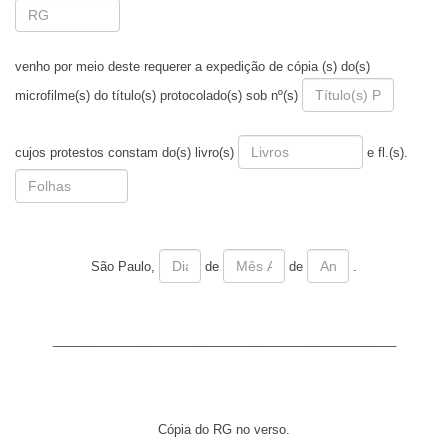
venho por meio deste requerer a expedição de cópia (s) do(s)
microfilme(s) do título(s) protocolado(s) sob nº(s)
cujos protestos constam do(s) livro(s)
e fl.(s).
São Paulo,
de
de
.
_________________________________________________
Cópia do RG no verso.