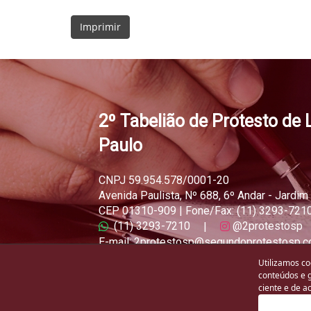
2º Tabelião de Protesto de 
Paulo
CNPJ 59.954.578/0001-20
Avenida Paulista, Nº 688, 6º Andar - Jardim
CEP 01310-909 | Fone/Fax: (11) 3293-721
(11) 3293-7210
@2protestosp
|
E-mail: 2protestosp@segundoprotestosp.c
Atendimento ao público de segunda a sexta
Utilizamos co
conteúdos e 
ciente e de 
Copyri