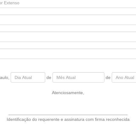
aulo,
de
de
Atenciosamente,
_________________________________________________
Identificação do requerente e assinatura com firma reconhecida