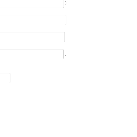
)
.
.